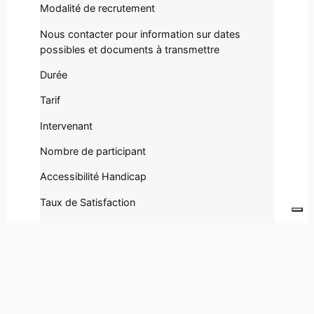
Modalité de recrutement
Nous contacter pour information sur dates
possibles et documents à transmettre
Durée
Tarif
Intervenant
Nombre de participant
Accessibilité Handicap
Taux de Satisfaction
Taux de Recommandation
Taux d’abandon
Salarié(e) du Particulier Employeur ou Assistant(e)
Maternel(le) (CESU ou Pajemploi), en activité